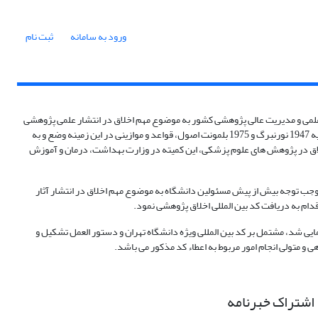
ورود به سامانه
ثبت نام
لمی و مدیریت عالی پژوهشی کشور به موضوع مهم اخلاق در انتشار علمی پژوهشی
خصوصا انجام تحقیقات در زمینه های زیست پزشکی گردید. به منظور پیشگیری از عدم رعایت اصول اخلاقی در پژوهش، خصوصاً پژوهش های زیست پزشکی و بر اساس بیانیه 1947 نورنبرگ و 1975 بلمونت اصول، قواعد و موازینی در این زمینه وضع و به
زیستی ایجاد و مورد توجه قرار گیرد. در کشور ایران از سال 1378 طبق آیین نامه کمیته کشوری اخلاق در پژوهش های علوم پزشکی، این کمیته در وزارت بهداشت، درمان و آموزش
موجب توجه بیش از پیش مسئولین دانشگاه به موضوع مهم اخلاق در انتشار آثار
م به دریافت کد بین المللی اخلاق پژوهشی نمود.
یی شد، مشتمل بر کد بین المللی ویژه دانشگاه تهران و دستور العمل تشکیل و
 متولی انجام امور مربوط به اعطاء کد مذکور می باشد.
اشتراک خبرنامه